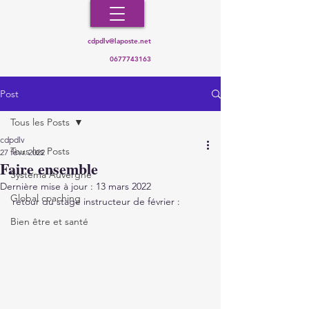
cdpdlv@laposte.net
0677743163
Post
Tous les Posts
cdpdlv
Tous les Posts
27 févr. 2022
Faire ensemble
Systema Auvergne
Dernière mise à jour :
13 mars 2022
Global coaching
retour du stage instructeur de février :
Bien être et santé