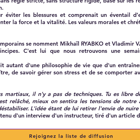
sans règle stricte, sans structure rigide, basé sur les r
n.
r éviter les blessures et comprenait un éventail d
ter la force et la vitalité. Les valeurs morales et chré
emporains se nomment Mikhaïl RYABKO et Vladimir VAS
cipes. C'est lui que nous retrouvons une semain
git autant d'une philosophie de vie que d'un entraîn
tre, de savoir gérer son stress et de se comporter a
 martiaux, il n'y a pas de techniques. Tu es libre d
est relâché, mieux on sentira les tensions de notre 
éstabiliser. L'idée étant de lui retirer l'envie de nuir
ntenu d'un interview d'un instructeur, tiré d'un article 
Rejoignez la liste de diffusion