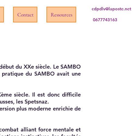
cdpdlv@laposte.net
Contact
Ressources
0677743163
 début du XXe siècle. Le SAMBO
 La pratique du SAMBO avait une
e siècle. Il est donc difficile
russes, les Spetsnaz.
version plus moderne enrichie de
e combat alliant force mentale et