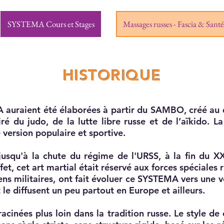
SYSTEMA Cours et Stages
Massages russes - Fascia & Santé
HISTORIQUE
A auraient été élaborées à partir du SAMBO, créé au
piré du judo, de la lutte libre russe et de l’aïkido.
e version populaire et sportive.
squ'à la chute du régime de l'URSS, à la fin du XXèm
ffet, cet art martial était réservé aux forces spéciales 
iens militaires, ont fait évoluer ce SYSTEMA vers une 
le diffusent un peu partout en Europe et ailleurs.
nracinées plus loin dans la tradition russe. Le style d