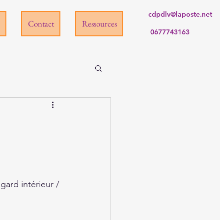
cdpdlv@laposte.net
Contact
Ressources
0677743163
ard intérieur / 