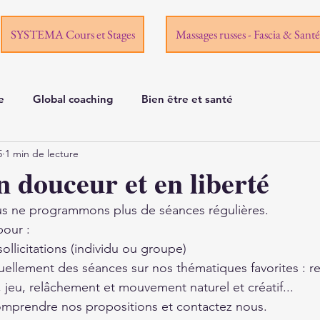
SYSTEMA Cours et Stages
Massages russes - Fascia & Santé
e
Global coaching
Bien être et santé
5
1 min de lecture
n douceur et en liberté
s ne programmons plus de séances régulières. 
our : 
ollicitations (individu ou groupe) 
ellement des séances sur nos thématiques favorites : reg
, jeu, relâchement et mouvement naturel et créatif...
 comprendre nos propositions et contactez nous.