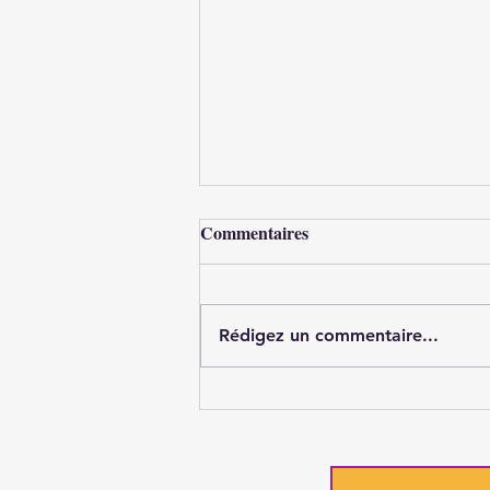
Commentaires
Rédigez un commentaire...
Massage russe et mobilisation
des fascias, d'après Mary-Line
...